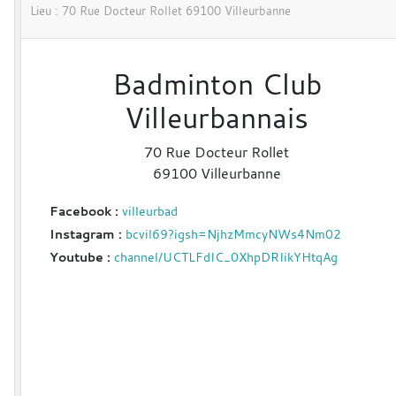
Lieu :
70 Rue Docteur Rollet
69100
Villeurbanne
Badminton Club
Villeurbannais
70 Rue Docteur Rollet
69100
Villeurbanne
Facebook :
villeurbad
Instagram :
bcvil69?igsh=NjhzMmcyNWs4Nm02
Youtube :
channel/UCTLFdIC_0XhpDRIikYHtqAg