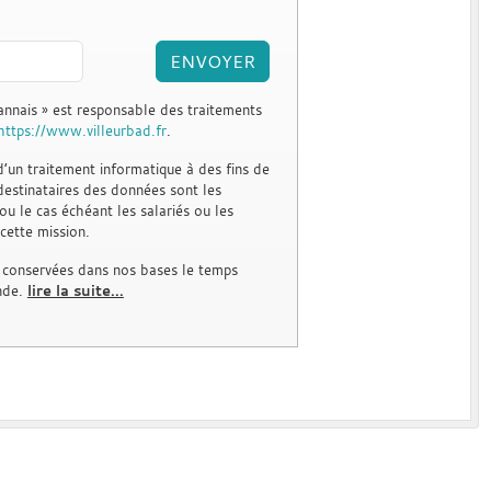
ENVOYER
annais » est responsable des traitements
https://www.villeurbad.fr
.
 d’un traitement informatique à des fins de
destinataires des données sont les
u le cas échéant les salariés ou les
cette mission.
 conservées dans nos bases le temps
nde.
lire la suite...