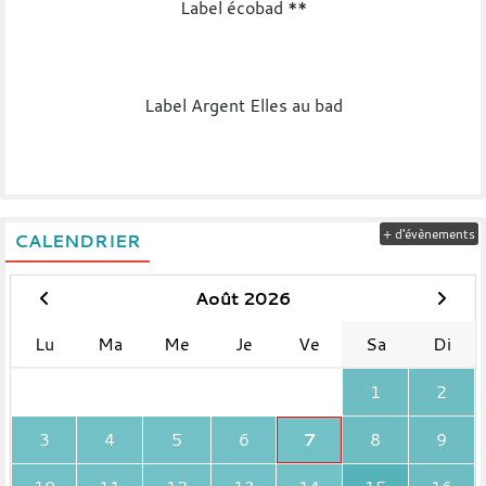
Label écobad **
Label Argent Elles au bad
+ d'évènements
CALENDRIER
Août 2026
Lu
Ma
Me
Je
Ve
Sa
Di
1
2
3
4
5
6
7
8
9