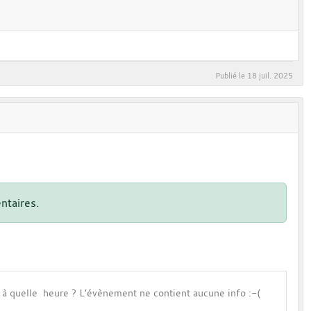
Publié le
18 juil. 2025
ntaires.
t à quelle heure ? L’évènement ne contient aucune info :-(