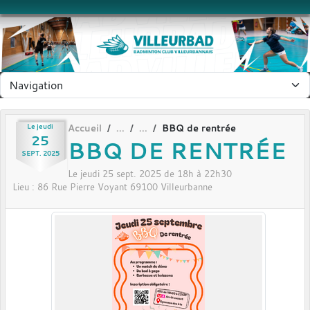
Panneau de gestion des cookies
Le
jeudi
Accueil
BBQ de rentrée
25
BBQ DE RENTRÉE
SEPT.
2025
Le
jeudi
25
sept.
2025
de 18h à 22h30
Lieu :
86 Rue Pierre Voyant
69100
Villeurbanne